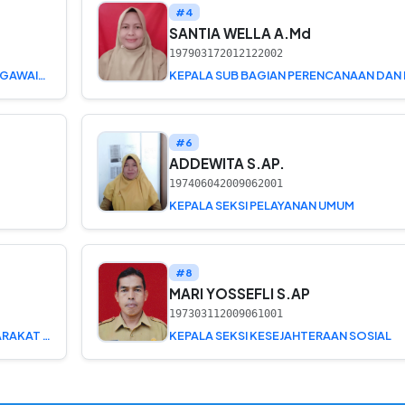
#4
SANTIA WELLA A.Md
197903172012122002
KEPALA SUB BAGIAN UMUM DAN KEPEGAWAIAN
#6
ADDEWITA S.AP.
197406042009062001
KEPALA SEKSI PELAYANAN UMUM
#8
MARI YOSSEFLI S.AP
197303112009061001
KEPALA SEKSI PEMBERDAYAAN MASYARAKAT DAN DESA
KEPALA SEKSI KESEJAHTERAAN SOSIAL