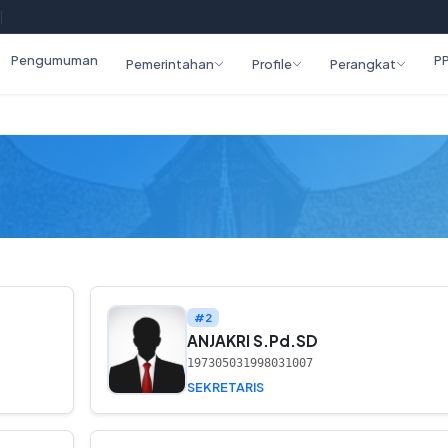
|
Pengumuman
P
Pemerintahan
Profile
Perangkat
#2
ANJAKRI S.Pd.SD
197305031998031007
SEKRETARIS