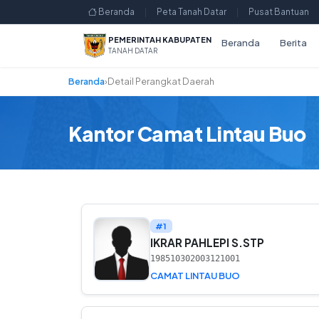
Beranda
|
Peta Tanah Datar
|
Pusat Bantuan
PEMERINTAH KABUPATEN
Beranda
Berita
TANAH DATAR
Beranda
›
Detail Perangkat Daerah
Kantor Camat Lintau Buo
#1
IKRAR PAHLEPI S.STP
198510302003121001
CAMAT LINTAU BUO