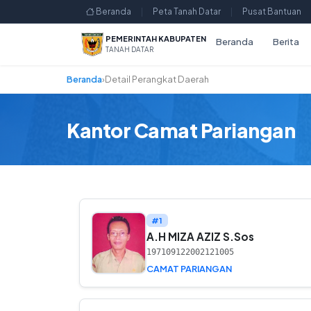
Beranda
|
Peta Tanah Datar
|
Pusat Bantuan
PEMERINTAH KABUPATEN
Beranda
Berita
TANAH DATAR
Beranda
›
Detail Perangkat Daerah
Kantor Camat Pariangan
#1
A.H MIZA AZIZ S.Sos
197109122002121005
CAMAT PARIANGAN