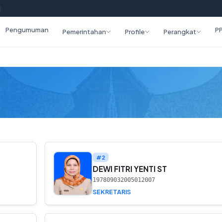
|
Pengumuman
P
Pemerintahan
Profile
Perangkat
#2
DEWI FITRI YENTI ST
197809032005012007
SEKRETARIS