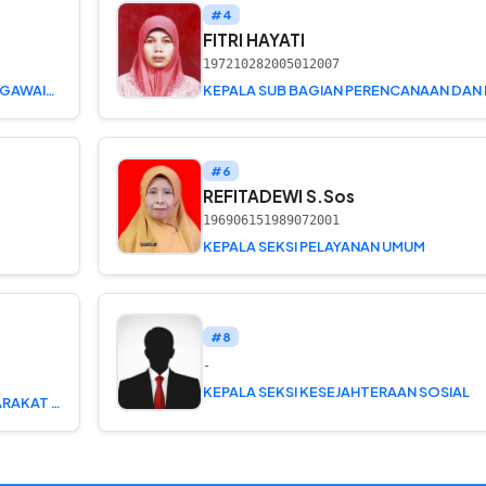
#4
FITRI HAYATI
197210282005012007
KEPALA SUB BAGIAN UMUM DAN KEPEGAWAIAN
#6
REFITADEWI S.Sos
196906151989072001
KEPALA SEKSI PELAYANAN UMUM
#8
-
KEPALA SEKSI KESEJAHTERAAN SOSIAL
KEPALA SEKSI PEMBERDAYAAN MASYARAKAT DAN DESA