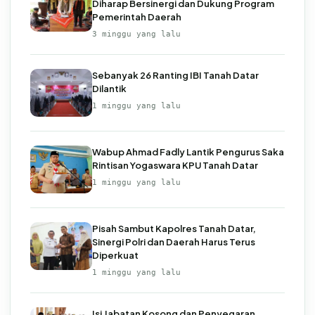
Diharap Bersinergi dan Dukung Program
Pemerintah Daerah
3 minggu yang lalu
Sebanyak 26 Ranting IBI Tanah Datar
Dilantik
1 minggu yang lalu
Wabup Ahmad Fadly Lantik Pengurus Saka
Rintisan Yogaswara KPU Tanah Datar
1 minggu yang lalu
Pisah Sambut Kapolres Tanah Datar,
Sinergi Polri dan Daerah Harus Terus
Diperkuat
1 minggu yang lalu
Isi Jabatan Kosong dan Penyegaran