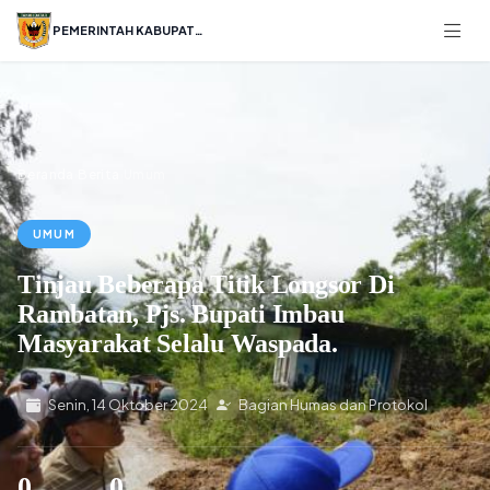
PEMERINTAH KABUPATEN
Beranda
Berita
Umum
›
›
UMUM
Tinjau Beberapa Titik Longsor Di
Rambatan, Pjs. Bupati Imbau
Masyarakat Selalu Waspada.
Senin, 14 Oktober 2024
Bagian Humas dan Protokol
0
0