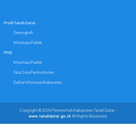
Profil Tanah Datar
Demografi
Informasi Publik
PPID
Informasi Publik
Tata Cara Permohonan
Daftar Informasi Keberatan
Copyright © 2026 Pemerintah Kabupaten Tanah Datar -
www.tanahdatar.go.id
. All Rights Reserved.