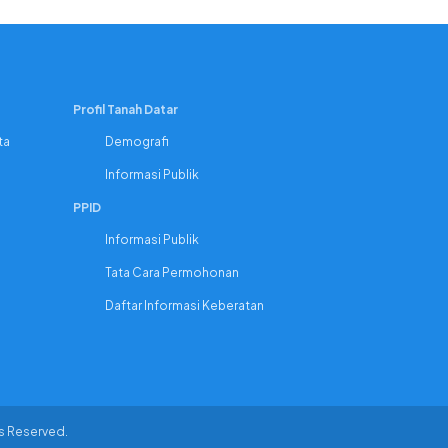
Profil Tanah Datar
ta
Demografi
Informasi Publik
PPID
Informasi Publik
Tata Cara Permohonan
Daftar Informasi Keberatan
hts Reserved.