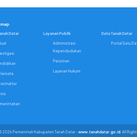
emap
Tanah Datar
Layanan Publik
Data Tanah Datar
tual
Administrasi
Portal Satu Da
Kependudukan
vestigasi
Perizinan
ndidikan
Layanan Hukum
riwisata
rastruktur
snis
merintahan
© 2026 Pemerintah Kabupaten Tanah Datar -
www.tanahdatar.go.id
. All Rig