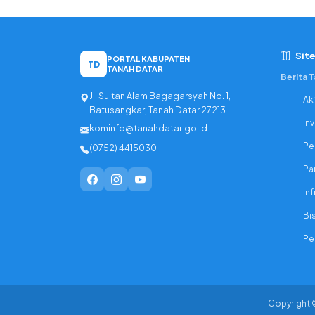
Sit
PORTAL KABUPATEN
TD
TANAH DATAR
Berita 
Jl. Sultan Alam Bagagarsyah No. 1,
Ak
Batusangkar, Tanah Datar 27213
In
kominfo@tanahdatar.go.id
Pe
(0752) 4415030
Pa
Inf
Bi
Pe
Copyright 