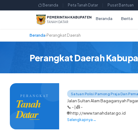
Beranda
|
Peta Tanah Datar
|
Pusat Bantuan
PEMERINTAH KABUPATEN
Beranda
Berita
TANAH DATAR
Beranda
›
Perangkat Daerah
Perangkat Daerah Kabupat
Satuan Polisi Pamong Praja Dan Pe
PERANGKAT
Tanah
Jalan Sultan Alam Bagagarsyah Pag
📞 - | 📠 -
Datar
🌐 http://www.tanahdatar.go.id
Selengkapnya
→