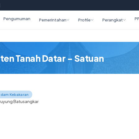
|
Pengumuman
P
Pemerintahan
Profile
Perangkat
en Tanah Datar - Satuan
madam Kebakaran
aruyung Batusangkar