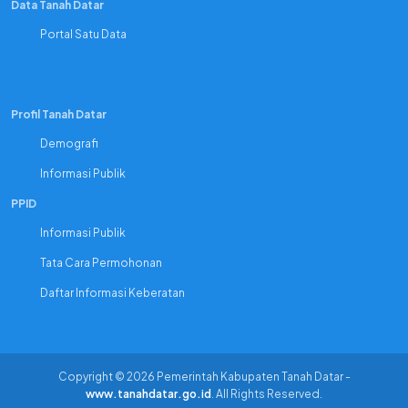
Data Tanah Datar
Portal Satu Data
Profil Tanah Datar
Demografi
Informasi Publik
PPID
Informasi Publik
Tata Cara Permohonan
Daftar Informasi Keberatan
Copyright © 2026 Pemerintah Kabupaten Tanah Datar -
www.tanahdatar.go.id
. All Rights Reserved.