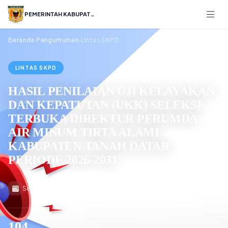
PEMERINTAH KABUPATEN
Beranda
Pengumuman
Lintas SKPD
›
›
LINTAS SKPD
HASIL PENILAIAN UJI KELAYAKAN
DAN KEPATUTAN (UKK) SELEKSI
TERBUKA DIREKTUR PERUMDA
AIR MINUM TIRTA ALAMI
KABUPATEN TANAH DATAR
PERIODE 2026-2031
Selasa, 12 Mei 2026
Dinas Komunikasi Dan Informatika
104