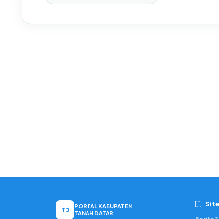
Sit
PORTAL KABUPATEN
TD
TANAH DATAR
Berita 