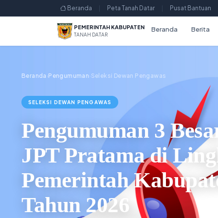
Beranda
|
Peta Tanah Datar
|
Pusat Bantuan
PEMERINTAH KABUPATEN
Beranda
Berita
TANAH DATAR
Beranda
Pengumuman
Seleksi Dewan Pengawas
›
›
SELEKSI DEWAN PENGAWAS
Pengumuman 3 Besar
JPT Pratama di Lin
Pemerintah Kabupat
Tahun 2026