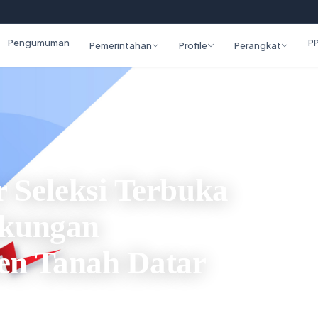
|
Pengumuman
P
Pemerintahan
Profile
Perangkat
 Seleksi Terbuka
gkungan
en Tanah Datar