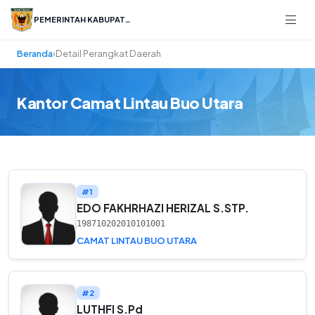
PEMERINTAH KABUPATEN
Beranda
›
Detail Perangkat Daerah
Kantor Camat Lintau Buo Utara
#1
EDO FAKHRHAZI HERIZAL S.STP.
198710202010101001
CAMAT LINTAU BUO UTARA
#2
LUTHFI S.Pd