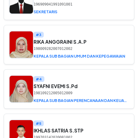
196909041991091001
SEKRETARIS
#3
RIKA ANGGRAINI S.A.P
198009282007012002
KEPALA SUB BAGIAN UMUM DAN KEPEGAWAIAN
#4
SYAFNI EVEMI S.Pd
198109212005012009
KEPALA SUB BAGIAN PERENCANAAN DAN KEUANGAN
#5
IKHLAS SATRIA S.STP
199703142020081002