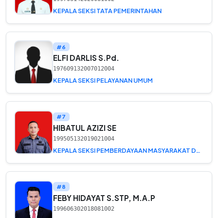
KEPALA SEKSI TATA PEMERINTAHAN
#6
ELFI DARLIS S.Pd.
197609132007012004
KEPALA SEKSI PELAYANAN UMUM
#7
HIBATUL AZIZI SE
199505132019021004
KEPALA SEKSI PEMBERDAYAAN MASYARAKAT DAN DESA
#8
FEBY HIDAYAT S.STP, M.A.P
199606302018081002