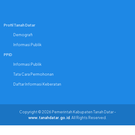
Profil Tanah Datar
Demografi
Informasi Publik
PPID
Informasi Publik
Tata Cara Permohonan
Daftar Informasi Keberatan
Copyright © 2026 Pemerintah Kabupaten Tanah Datar -
www.tanahdatar.go.id
. All Rights Reserved.