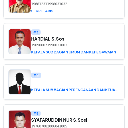
196812311998031032
SEKRETARIS
#3
HARDIAL S.Sos
196906071990031003
KEPALA SUB BAGIAN UMUM DAN KEPEGAWAIAN
#4
-
KEPALA SUB BAGIAN PERENCANAAN DAN KEUANGAN
#5
SYAFARUDDIN NUR S.SosI
197607082006041005