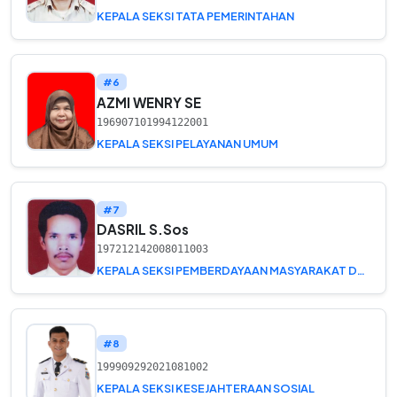
KEPALA SEKSI TATA PEMERINTAHAN
#6
AZMI WENRY SE
196907101994122001
KEPALA SEKSI PELAYANAN UMUM
#7
DASRIL S.Sos
197212142008011003
KEPALA SEKSI PEMBERDAYAAN MASYARAKAT DAN DESA
#8
199909292021081002
KEPALA SEKSI KESEJAHTERAAN SOSIAL