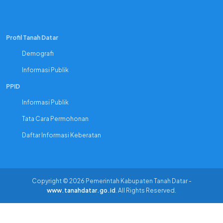
Profil Tanah Datar
Demografi
Informasi Publik
PPID
Informasi Publik
Tata Cara Permohonan
Daftar Informasi Keberatan
Copyright © 2026 Pemerintah Kabupaten Tanah Datar -
www.tanahdatar.go.id
. All Rights Reserved.