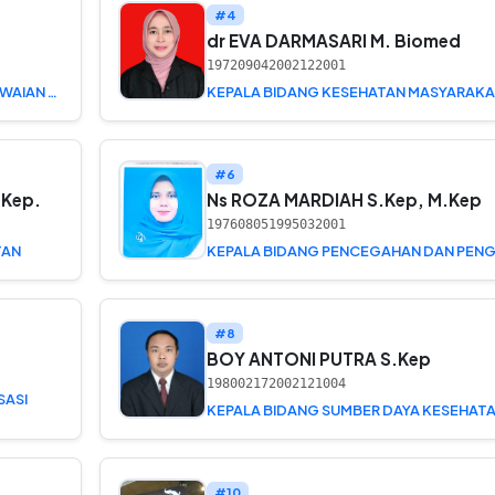
#4
dr EVA DARMASARI M. Biomed
197209042002122001
KEPALA SUB BAGIAN HUKUM, KEPEGAWAIAN DAN UMUM
KEPALA BIDANG KESEHATAN MASYARAKA
#6
.Kep.
Ns ROZA MARDIAH S.Kep, M.Kep
197608051995032001
TAN
#8
BOY ANTONI PUTRA S.Kep
198002172002121004
SASI
KEPALA BIDANG SUMBER DAYA KESEHAT
#10