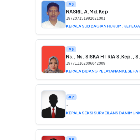
#3
NASRIL A.Md.Kep
197207151992021001
#5
Ns., Ns. SISKA FITRIA S.Kep., S
197711162006042009
KEPALA BIDANG PELAYANAN KESEHA
#7
-
KEPALA SEKSI SURVEILANS DAN IMUNI
#9