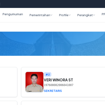
|
Pengumuman
P
Pemerintahan
Profile
Perangkat
#2
VERI WINORA ST
197608082006041007
SEKRETARIS