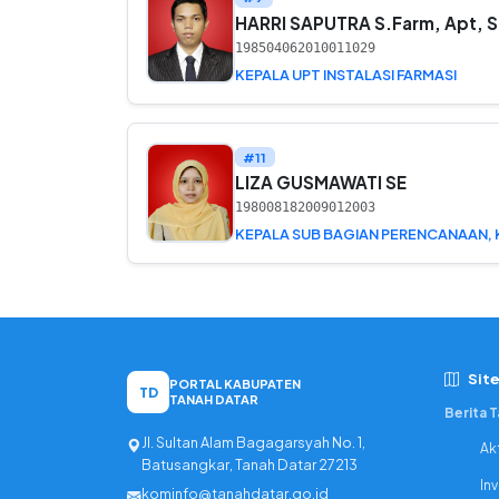
HARRI SAPUTRA S.Farm, Apt, 
198504062010011029
KEPALA UPT INSTALASI FARMASI
#11
LIZA GUSMAWATI SE
198008182009012003
Sit
PORTAL KABUPATEN
TD
TANAH DATAR
Berita 
Jl. Sultan Alam Bagagarsyah No. 1,
Ak
Batusangkar, Tanah Datar 27213
In
kominfo@tanahdatar.go.id