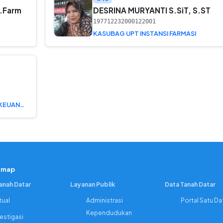
S.Farm
DESRINA MURYANTI S.SiT, S.ST
197712232000122001
KASUBAG UPT INSTANSI FARMASI
KEPALA SUB BAGIAN PERENCANAAN, KEUANGAN DAN ASET
emap
Tanah Datar
Layanan Publik
Data Tanah Datar
tual
Administrasi
Portal Satu Da
Kependudukan
vestigasi