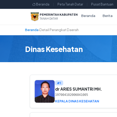
Beranda
|
Peta Tanah Datar
|
Pusat Bantuan
PEMERINTAH KABUPATEN
Beranda
Berita
TANAH DATAR
Beranda
›
Detail Perangkat Daerah
Dinas Kesehatan
#1
dr ARIES SUMANTRI MH.
197004102006041005
KEPALA DINAS KESEHATAN