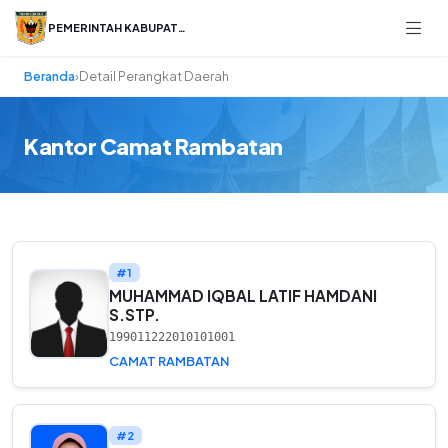
PEMERINTAH KABUPATEN
Beranda
›
Detail Perangkat Daerah
Kantor Camat Rambatan
#1
MUHAMMAD IQBAL LATIF HAMDANI
S.STP.
199011222010101001
CAMAT RAMBATAN
#2