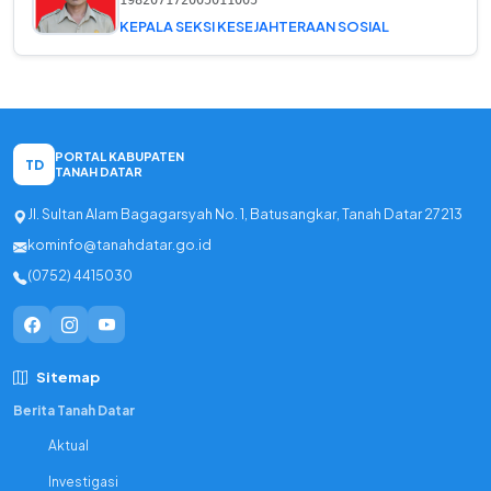
198207172005011005
KEPALA SEKSI KESEJAHTERAAN SOSIAL
PORTAL KABUPATEN
TD
TANAH DATAR
Jl. Sultan Alam Bagagarsyah No. 1, Batusangkar, Tanah Datar 27213
kominfo@tanahdatar.go.id
(0752) 4415030
Sitemap
Berita Tanah Datar
Aktual
Investigasi