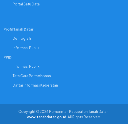
Portal Satu Data
Profil Tanah Datar
Demografi
Informasi Publik
PPID
Informasi Publik
Tata Cara Permohonan
Daftar Informasi Keberatan
Copyright © 2026 Pemerintah Kabupaten Tanah Datar -
www.tanahdatar.go.id
. All Rights Reserved.