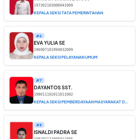
197302102006041009
KEPALA SEKSI TATA PEMERINTAHAN
#6
EVA YULIA SE
196907101994032009
KEPALA SEKSI PELAYANAN UMUM
#7
DAYANTOS SST.
198011102011011002
KEPALA SEKSI PEMBERDAYAAN MASYARAKAT DAN DESA
#8
ISNALDI PADRA SE