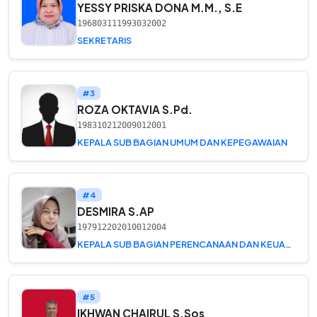
YESSY PRISKA DONA M.M., S.E
196803111993032002
SEKRETARIS
#3
ROZA OKTAVIA S.Pd.
198310212009012001
KEPALA SUB BAGIAN UMUM DAN KEPEGAWAIAN
#4
DESMIRA S.AP
197912202010012004
KEPALA SUB BAGIAN PERENCANAAN DAN KEUANGAN
#5
IKHWAN CHAIRUL S.Sos