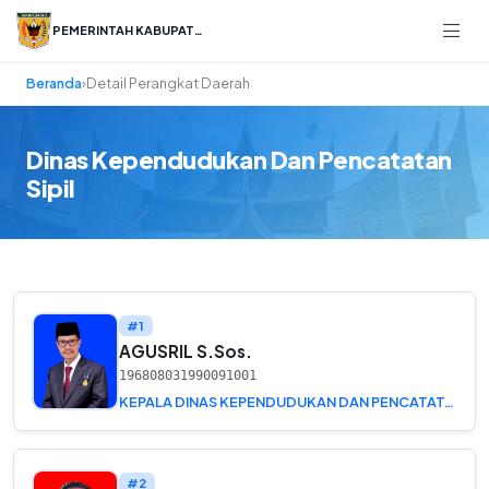
PEMERINTAH KABUPATEN
Beranda
›
Detail Perangkat Daerah
Dinas Kependudukan Dan Pencatatan
Sipil
#1
AGUSRIL S.Sos.
196808031990091001
KEPALA DINAS KEPENDUDUKAN DAN PENCATATAN SIPIL
#2