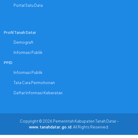
Portal Satu Data
Profil Tanah Datar
Demografi
Informasi Publik
PPID
Informasi Publik
Tata Cara Permohonan
Daftar Informasi Keberatan
Copyright © 2026 Pemerintah Kabupaten Tanah Datar -
www.tanahdatar.go.id
. All Rights Reserved.