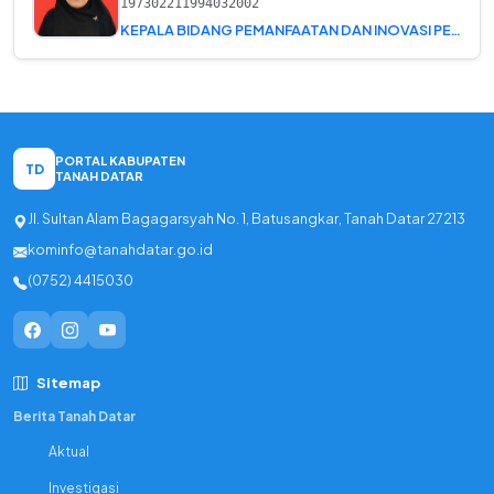
197302211994032002
KEPALA BIDANG PEMANFAATAN DAN INOVASI PELAYANAN
PORTAL KABUPATEN
TD
TANAH DATAR
Jl. Sultan Alam Bagagarsyah No. 1, Batusangkar, Tanah Datar 27213
kominfo@tanahdatar.go.id
(0752) 4415030
Sitemap
Berita Tanah Datar
Aktual
Investigasi