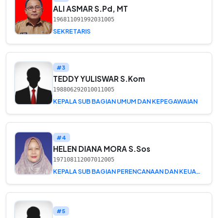
ALI ASMAR S.Pd, MT
196811091992031005
SEKRETARIS
#3
TEDDY YULISWAR S.Kom
198806292010011005
KEPALA SUB BAGIAN UMUM DAN KEPEGAWAIAN
#4
HELEN DIANA MORA S.Sos
197108112007012005
KEPALA SUB BAGIAN PERENCANAAN DAN KEUANGAN
#5